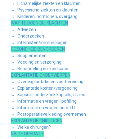
↳ Lichamelijke ziekten en klachten
↳ Psychische ziekten en klachten
↳ Kinderen, hormonen, overgang
WAT TE DOEN BIJ KLACHTEN
↳ Adviezen
↳ Onderzoeken
↳ Internisten/immunologen
GEZONDHEID BEVORDEREN
↳ Supplementen
↳ Voeding en verzorging
↳ Behandeling en medicatie
EXPLANTATIE ONDERWERPEN
↳ Over explantatie en voorbereiding
↳ Explantatie kosten/vergoeding
↳ Kapsels, onderzoek kapsels, drains
↳ Informatie en vragen lipofilling
↳ Informatie en vragen borstlift
↳ Postoperatieve kleding overnemen
EXPLANTATIE CHIRURGEN
↳ Welke chirurgen?
NA DE OPERATIE