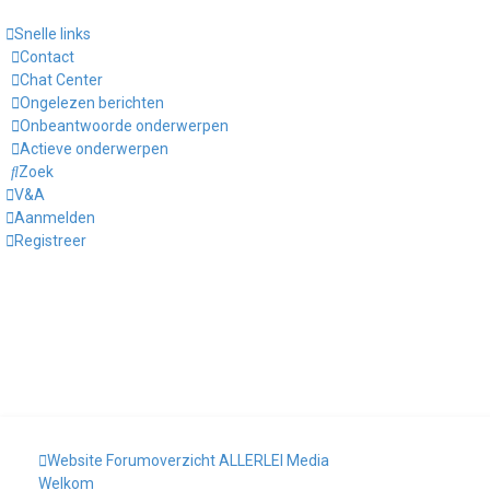
Snelle links
Contact
Chat Center
Ongelezen berichten
Onbeantwoorde onderwerpen
Actieve onderwerpen
Zoek
V&A
Aanmelden
Registreer
Website
Forumoverzicht
ALLERLEI
Media
Welkom