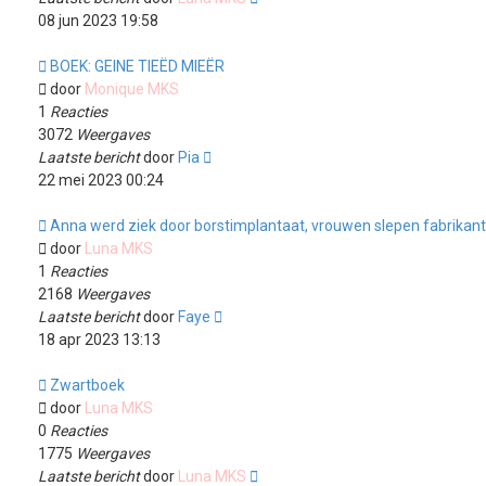
08 jun 2023 19:58
BOEK: GEINE TIEËD MIEËR
door
Monique MKS
1
Reacties
3072
Weergaves
Laatste bericht
door
Pia
22 mei 2023 00:24
Anna werd ziek door borstimplantaat, vrouwen slepen fabrikant
door
Luna MKS
1
Reacties
2168
Weergaves
Laatste bericht
door
Faye
18 apr 2023 13:13
Zwartboek
door
Luna MKS
0
Reacties
1775
Weergaves
Laatste bericht
door
Luna MKS