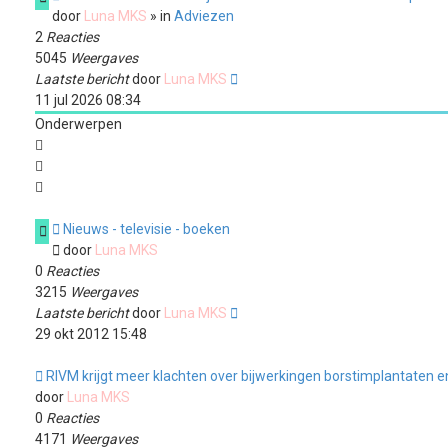
door
Luna MKS
» in
Adviezen
2
Reacties
5045
Weergaves
Laatste bericht
door
Luna MKS
11 jul 2026 08:34
Onderwerpen
Nieuws - televisie - boeken
door
Luna MKS
0
Reacties
3215
Weergaves
Laatste bericht
door
Luna MKS
29 okt 2012 15:48
RIVM krijgt meer klachten over bijwerkingen borstimplantaten en
door
Luna MKS
0
Reacties
4171
Weergaves