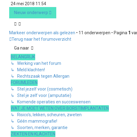
24 mei 2018 11:54
Nieuw onderwerp
Markeer onderwerpen als gelezen
• 11 onderwerpen • Pagina
1
va
Terug naar het forumoverzicht
Ga naar
BELANGRIJK
↳ Werking van het forum
↳ Meld klachten!
↳ Rechtszaak tegen Allergan
FORUMLEDEN
↳ Stel jezelf voor (cosmetisch)
↳ Stel je zelf voor (amputatie)
↳ Komende operaties en succeswensen
WAT JE MOET WETEN OVER BORSTIMPLANTATEN
↳ Risico's, lekken, scheuren, zweten
↳ Géén mammografie!
↳ Soorten, merken, garantie
ZIEKTEN EN KLACHTEN