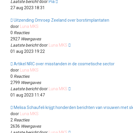
Laatste bericht
door
Pia
27 aug 2023 18:31
Uitzending Omroep Zeeland over borstimplantaten
door
Luna MKS
0
Reacties
2927
Weergaves
Laatste bericht
door
Luna MKS
01 aug 2023 19:22
Artikel NRC over misstanden in de cosmetische sector
door
Luna MKS
0
Reacties
2799
Weergaves
Laatste bericht
door
Luna MKS
01 aug 2023 11:47
Melisa Schaufeli krijgt honderden berichten van vrouwen met sl
door
Luna MKS
2
Reacties
2636
Weergaves
Laatste bericht
door
Luna MKS