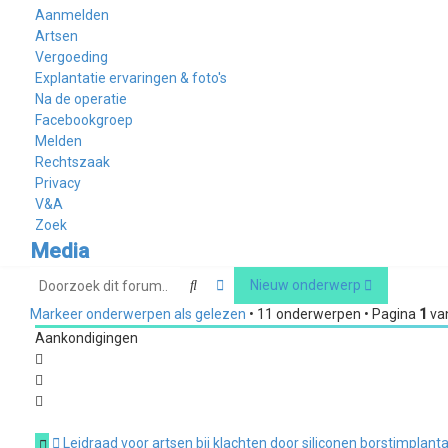
Aanmelden
Artsen
Vergoeding
Explantatie ervaringen & foto's
Na de operatie
Facebookgroep
Melden
Rechtszaak
Privacy
V&A
Zoek
Media
Zoek
Uitgebreid zoeken
Nieuw onderwerp
Markeer onderwerpen als gelezen
• 11 onderwerpen • Pagina
1
va
Aankondigingen
Leidraad voor artsen bij klachten door siliconen borstimplant