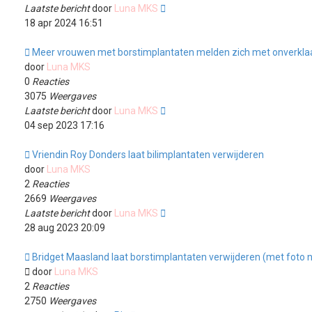
Laatste bericht
door
Luna MKS
18 apr 2024 16:51
Meer vrouwen met borstimplantaten melden zich met onverkla
door
Luna MKS
0
Reacties
3075
Weergaves
Laatste bericht
door
Luna MKS
04 sep 2023 17:16
Vriendin Roy Donders laat bilimplantaten verwijderen
door
Luna MKS
2
Reacties
2669
Weergaves
Laatste bericht
door
Luna MKS
28 aug 2023 20:09
Bridget Maasland laat borstimplantaten verwijderen (met foto 
door
Luna MKS
2
Reacties
2750
Weergaves