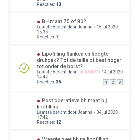
Reacties:
10
BH maat 75 of 80?
Laatste bericht door
Joanna
«
15 jul 2020
15:38
Reacties:
7
Lipofilling flanken en hoogte
drukpak? Tot de taille of best hoger
tot onder de borst?
Laatste bericht door
Luna MKS
«
14 jul 2020
14:42
Reacties:
35
1
2
3
Post operatieve bh maat bij
lipofilling
Laatste bericht door
Joanna
«
04 jul 2020
17:42
Reacties:
12
Vraagje over bh na lipofilling