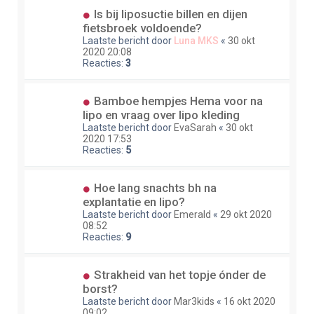
Is bij liposuctie billen en dijen
fietsbroek voldoende?
Laatste bericht door
Luna MKS
«
30 okt
2020 20:08
Reacties:
3
Bamboe hempjes Hema voor na
lipo en vraag over lipo kleding
Laatste bericht door
EvaSarah
«
30 okt
2020 17:53
Reacties:
5
Hoe lang snachts bh na
explantatie en lipo?
Laatste bericht door
Emerald
«
29 okt 2020
08:52
Reacties:
9
Strakheid van het topje ónder de
borst?
Laatste bericht door
Mar3kids
«
16 okt 2020
09:02