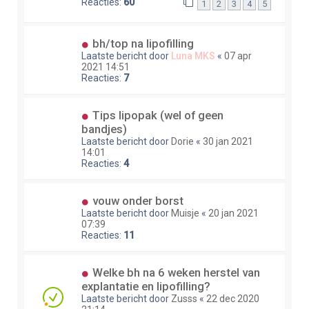
Reacties:
60
1
2
3
4
5
bh/top na lipofilling
Laatste bericht door
Luna MKS
«
07 apr
2021 14:51
Reacties:
7
Tips lipopak (wel of geen
bandjes)
Laatste bericht door
Dorie
«
30 jan 2021
14:01
Reacties:
4
vouw onder borst
Laatste bericht door
Muisje
«
20 jan 2021
07:39
Reacties:
11
Welke bh na 6 weken herstel van
explantatie en lipofilling?
Laatste bericht door
Zusss
«
22 dec 2020