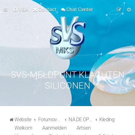
V&A
Contact
Chat Center
SVS-MELDPUNT KLACHTEN
SILICONEN
Website
Forumoverzicht
NA DE OPERATIE
Kleding
Welkom
Aanmelden
Artsen