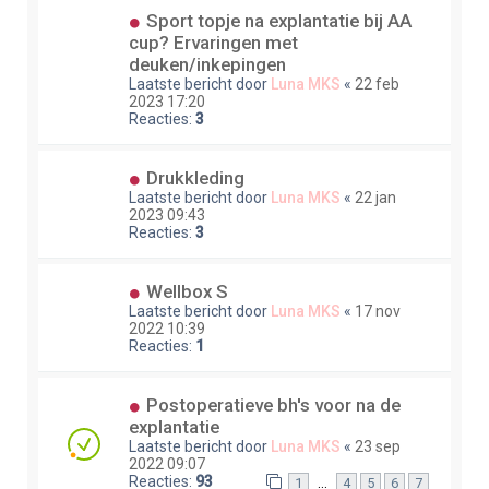
Sport topje na explantatie bij AA
cup? Ervaringen met
deuken/inkepingen
Laatste bericht door
Luna MKS
«
22 feb
2023 17:20
Reacties:
3
Drukkleding
Laatste bericht door
Luna MKS
«
22 jan
2023 09:43
Reacties:
3
Wellbox S
Laatste bericht door
Luna MKS
«
17 nov
2022 10:39
Reacties:
1
Postoperatieve bh's voor na de
explantatie
Laatste bericht door
Luna MKS
«
23 sep
2022 09:07
Reacties:
93
…
1
4
5
6
7