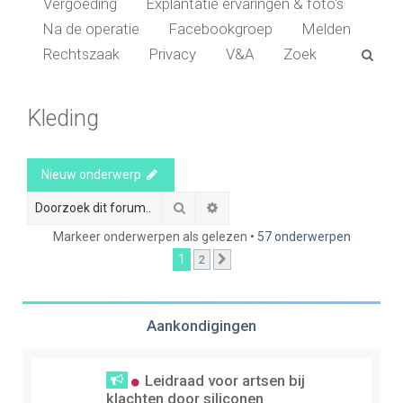
Vergoeding
Explantatie ervaringen & foto's
Na de operatie
Facebookgroep
Melden
Z
Rechtszaak
Privacy
V&A
Zoek
o
e
Kleding
k
Nieuw onderwerp
Zoek
Uitgebreid zoeken
Markeer onderwerpen als gelezen
• 57 onderwerpen
1
2
Volgende
Aankondigingen
Leidraad voor artsen bij
klachten door siliconen