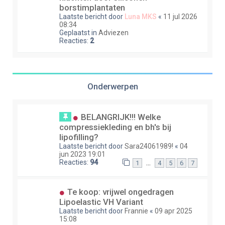
borstimplantaten
Laatste bericht door
Luna MKS
«
11 jul 2026
08:34
Geplaatst in
Adviezen
Reacties:
2
Onderwerpen
BELANGRIJK!!! Welke
compressiekleding en bh's bij
lipofilling?
Laatste bericht door
Sara24061989!
«
04
jun 2023 19:01
Reacties:
94
…
1
4
5
6
7
Te koop: vrijwel ongedragen
Lipoelastic VH Variant
Laatste bericht door
Frannie
«
09 apr 2025
15:08