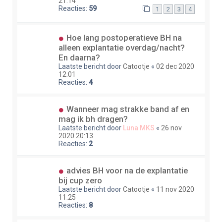
21:14
Reacties:
59
1
2
3
4
Hoe lang postoperatieve BH na
alleen explantatie overdag/nacht?
En daarna?
Laatste bericht door
Catootje
«
02 dec 2020
12:01
Reacties:
4
Wanneer mag strakke band af en
mag ik bh dragen?
Laatste bericht door
Luna MKS
«
26 nov
2020 20:13
Reacties:
2
advies BH voor na de explantatie
bij cup zero
Laatste bericht door
Catootje
«
11 nov 2020
11:25
Reacties:
8