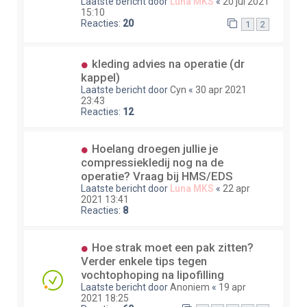
Laatste bericht door
Luna MKS
«
20 jul 2021
15:10
Reacties:
20
1
2
kleding advies na operatie (dr
kappel)
Laatste bericht door
Cyn
«
30 apr 2021
23:43
Reacties:
12
Hoelang droegen jullie je
compressiekledij nog na de
operatie? Vraag bij HMS/EDS
Laatste bericht door
Luna MKS
«
22 apr
2021 13:41
Reacties:
8
Hoe strak moet een pak zitten?
Verder enkele tips tegen
vochtophoping na lipofilling
Laatste bericht door
Anoniem
«
19 apr
2021 18:25