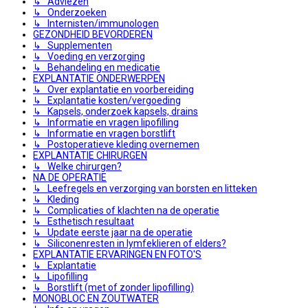
↳ Adviezen
↳ Onderzoeken
↳ Internisten/immunologen
GEZONDHEID BEVORDEREN
↳ Supplementen
↳ Voeding en verzorging
↳ Behandeling en medicatie
EXPLANTATIE ONDERWERPEN
↳ Over explantatie en voorbereiding
↳ Explantatie kosten/vergoeding
↳ Kapsels, onderzoek kapsels, drains
↳ Informatie en vragen lipofilling
↳ Informatie en vragen borstlift
↳ Postoperatieve kleding overnemen
EXPLANTATIE CHIRURGEN
↳ Welke chirurgen?
NA DE OPERATIE
↳ Leefregels en verzorging van borsten en litteken
↳ Kleding
↳ Complicaties of klachten na de operatie
↳ Esthetisch resultaat
↳ Update eerste jaar na de operatie
↳ Siliconenresten in lymfeklieren of elders?
EXPLANTATIE ERVARINGEN EN FOTO'S
↳ Explantatie
↳ Lipofilling
↳ Borstlift (met of zonder lipofilling)
MONOBLOC EN ZOUTWATER