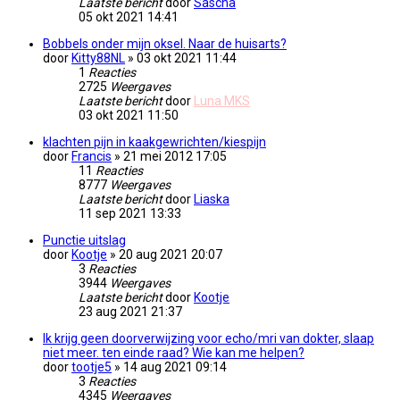
Laatste bericht
door
Sascha
05 okt 2021 14:41
Bobbels onder mijn oksel. Naar de huisarts?
door
Kitty88NL
» 03 okt 2021 11:44
1
Reacties
2725
Weergaves
Laatste bericht
door
Luna MKS
03 okt 2021 11:50
klachten pijn in kaakgewrichten/kiespijn
door
Francis
» 21 mei 2012 17:05
11
Reacties
8777
Weergaves
Laatste bericht
door
Liaska
11 sep 2021 13:33
Punctie uitslag
door
Kootje
» 20 aug 2021 20:07
3
Reacties
3944
Weergaves
Laatste bericht
door
Kootje
23 aug 2021 21:37
Ik krijg geen doorverwijzing voor echo/mri van dokter, slaap
niet meer. ten einde raad? Wie kan me helpen?
door
tootje5
» 14 aug 2021 09:14
3
Reacties
4345
Weergaves