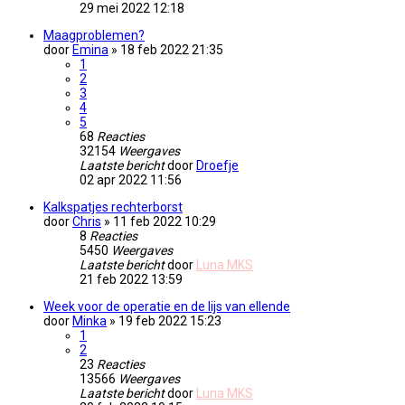
29 mei 2022 12:18
Maagproblemen?
door
Emina
» 18 feb 2022 21:35
1
2
3
4
5
68
Reacties
32154
Weergaves
Laatste bericht
door
Droefje
02 apr 2022 11:56
Kalkspatjes rechterborst
door
Chris
» 11 feb 2022 10:29
8
Reacties
5450
Weergaves
Laatste bericht
door
Luna MKS
21 feb 2022 13:59
Week voor de operatie en de lijs van ellende
door
Minka
» 19 feb 2022 15:23
1
2
23
Reacties
13566
Weergaves
Laatste bericht
door
Luna MKS