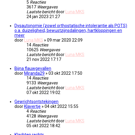
5
Reacties
3617
Weergaves
Laatste bericht
door
Luna MKS
24 jan 2023 21:27
Dysautonomie (zowel orthostatische intolerantie als POTS)
o.a. duizeligheid, bewustzijnsdalingen, hartkloppingen en
meer
door
Luna MKS
» 09 mar 2020 22:09
14
Reacties
10625
Weergaves
Laatste bericht
door
Luna MKS
21 nov 2022 17:17
Bijna flauwgevallen
door
Miranda29
» 03 okt 2022 17:50
14
Reacties
9133
Weergaves
Laatste bericht
door
Luna MKS
07 okt 2022 19:02
Gewrichtsontstekingen
door
Klavertje
» 04 okt 2022 15:55
4
Reacties
4128
Weergaves
Laatste bericht
door
Luna MKS
05 okt 2022 18:42
Klachten rechts