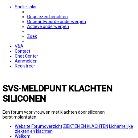
Snelle links
Ongelezen berichten
Onbeantwoorde onderwerpen
Actieve onderwerpen
Zoek
V&A
Contact
Chat Center
Aanmelden
Registreer
SVS-MELDPUNT KLACHTEN
SILICONEN
Een forum voor vrouwen met klachten door siliconen
borstimplantaten.
Website
Forumoverzicht
ZIEKTEN EN KLACHTEN
Lichamelijke
ziekten en klachten
Welkom