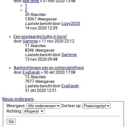
door
Mar3kids
» 07 nov 2020 13:48
1
2
20
Reacties
13067
Weergaves
Laatste bericht
door
Lizzy2020
14 nov 2020 12:09
Een goedaardig bultje in borst
door
Sammie
» 11 nov 2020 23:12
11
Reacties
8246
Weergaves
Laatste bericht
door
Sammie
13 nov 2020 09:48
Aanhechtingen pijn en ochtendstijfheid
door
EvaSarah
» 30 okt 2020 17:08
12
Reacties
7977
Weergaves
Laatste bericht
door
EvaSarah
31 okt 2020 12:51
Nieuw onderwerp
Weergave:
Sorteer op:
Richting: