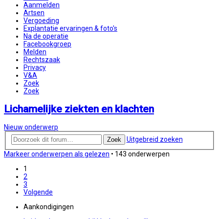
Aanmelden
Artsen
Vergoeding
Explantatie ervaringen & foto's
Na de operatie
Facebookgroep
Melden
Rechtszaak
Privacy
V&A
Zoek
Zoek
Lichamelijke ziekten en klachten
Nieuw onderwerp
Uitgebreid zoeken
Zoek
Markeer onderwerpen als gelezen
• 143 onderwerpen
1
2
3
Volgende
Aankondigingen