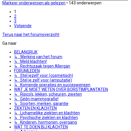
Markeer onderwerpen als gelezen
• 143 onderwerpen
1
2
3
Volgende
Terug naar het forumoverzicht
Ga naar
BELANGRIJK
↳ Werking van het forum
↳ Meld klachten!
↳ Rechtszaak tegen Allergan
FORUMLEDEN
↳ Stel jezelf voor (cosmetisch)
↳ Stel je zelf voor (amputatie)
↳ Komende operaties en succeswensen
WAT JE MOET WETEN OVER BORSTIMPLANTATEN
↳ Risico's, lekken, scheuren, zweten
↳ Géén mammografie!
↳ Soorten, merken, garantie
ZIEKTEN EN KLACHTEN
↳ Lichamelijke ziekten en klachten
↳ Psychische ziekten en klachten
↳ Kinderen, hormonen, overgang
WAT TE DOEN BIJ KLACHTEN