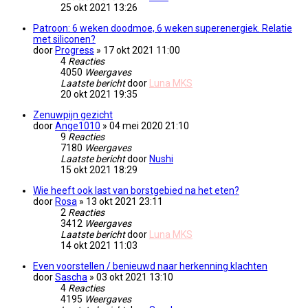
25 okt 2021 13:26
Patroon: 6 weken doodmoe, 6 weken superenergiek. Relatie
met siliconen?
door
Progress
» 17 okt 2021 11:00
4
Reacties
4050
Weergaves
Laatste bericht
door
Luna MKS
20 okt 2021 19:35
Zenuwpijn gezicht
door
Ange1010
» 04 mei 2020 21:10
9
Reacties
7180
Weergaves
Laatste bericht
door
Nushi
15 okt 2021 18:29
Wie heeft ook last van borstgebied na het eten?
door
Rosa
» 13 okt 2021 23:11
2
Reacties
3412
Weergaves
Laatste bericht
door
Luna MKS
14 okt 2021 11:03
Even voorstellen / benieuwd naar herkenning klachten
door
Sascha
» 03 okt 2021 13:10
4
Reacties
4195
Weergaves