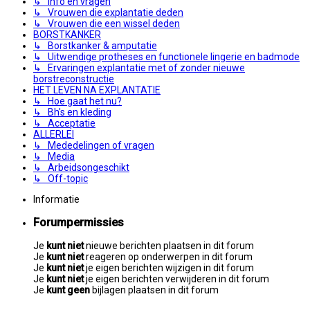
↳ Info en vragen
↳ Vrouwen die explantatie deden
↳ Vrouwen die een wissel deden
BORSTKANKER
↳ Borstkanker & amputatie
↳ Uitwendige protheses en functionele lingerie en badmode
↳ Ervaringen explantatie met of zonder nieuwe
borstreconstructie
HET LEVEN NA EXPLANTATIE
↳ Hoe gaat het nu?
↳ Bh's en kleding
↳ Acceptatie
ALLERLEI
↳ Mededelingen of vragen
↳ Media
↳ Arbeidsongeschikt
↳ Off-topic
Informatie
Forumpermissies
Je
kunt niet
nieuwe berichten plaatsen in dit forum
Je
kunt niet
reageren op onderwerpen in dit forum
Je
kunt niet
je eigen berichten wijzigen in dit forum
Je
kunt niet
je eigen berichten verwijderen in dit forum
Je
kunt geen
bijlagen plaatsen in dit forum