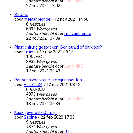
Laatste bericht
door
Luna MKS
27 nov 2021 18:02
Struma
door
melvanblonde
» 12 nov 2021 14:56
8
Reacties
5898
Weergaves
Laatste bericht
door
melvanblonde
22 nov 2021 07:38
Plast chirurg gesproken. Benieuwd of dit klopt?
door
Emina
» 17 nov 2021 09:18
1
Reacties
2933
Weergaves
Laatste bericht
door
Luna MKS
17 nov 2021 09:43
Periodes van vreselijke pijnscheuten
door
Hallo1234
» 12 nov 2021 08:12
6
Reacties
4873
Weergaves
Laatste bericht
door
Luna MKS
13 nov 2021 06:39
Kaak gewricht/ Oorpijn
door
Sabine
» 22 feb 2020 17:03
9
Reacties
7379
Weergaves
Laatste bericht
door
J-I-L