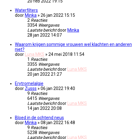
20 feb 2022 19:15
Waterfilters
door
Minka
» 26 jan 2022 15:15
2
Reacties
3354
Weergaves
Laatste bericht
door
Minka
28 jan 2022 14:07
Waarom krijgen sommige vrouwen wel klachten en anderen
niet?
door
Luna MKS
» 24 mei 2018 11:54
1
Reacties
3355
Weergaves
Laatste bericht
door
Luna MKS
20 jan 2022 21:27
Erytromelalgie
door
Zusss
» 06 jan 2022 19:40
9
Reacties
6415
Weergaves
Laatste bericht
door
Luna MKS
14 jan 2022 20:08
Bloed in de ochtend neus
door
Minka
» 08 jan 2022 16:48
9
Reacties
5238
Weergaves
Laatste bericht
door
Luna MKS