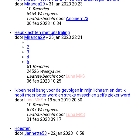
door
Miranda29
» 31 jan 2023 20:23
10
Reacties
5454
Weergaves
Laatste bericht
door
Anoniem23
06 feb 2023 10:34
Heupklachten met uitstraling
door
Miranda29
» 25 jan 2023 22:21
1
2
3
4
5
61
Reacties
24526
Weergaves
Laatste bericht
door
Luna MKS
06 feb 2023 10:25
Ik ben heel bang voor de gevolgen in mijn lichaam en dat ik
nooit meer beter word en straks misschien zelfs zieker word
door
Luna MKS
» 19 sep 2019 20:50
10
Reacties
6737
Weergaves
Laatste bericht
door
Luna MKS
01 feb 2023 09:17
Hoesten
door
Jannette53
» 22 jan 2023 16:58