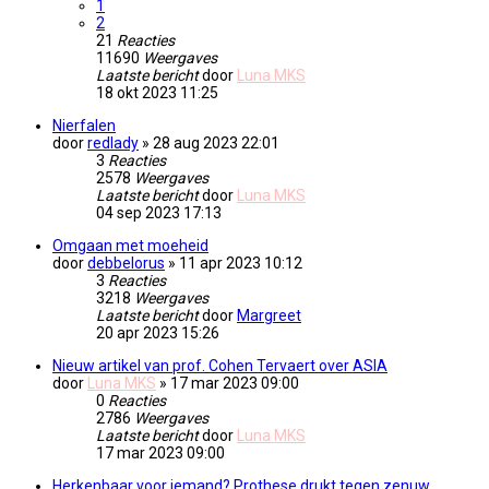
1
2
21
Reacties
11690
Weergaves
Laatste bericht
door
Luna MKS
18 okt 2023 11:25
Nierfalen
door
redlady
» 28 aug 2023 22:01
3
Reacties
2578
Weergaves
Laatste bericht
door
Luna MKS
04 sep 2023 17:13
Omgaan met moeheid
door
debbelorus
» 11 apr 2023 10:12
3
Reacties
3218
Weergaves
Laatste bericht
door
Margreet
20 apr 2023 15:26
Nieuw artikel van prof. Cohen Tervaert over ASIA
door
Luna MKS
» 17 mar 2023 09:00
0
Reacties
2786
Weergaves
Laatste bericht
door
Luna MKS
17 mar 2023 09:00
Herkenbaar voor iemand? Prothese drukt tegen zenuw