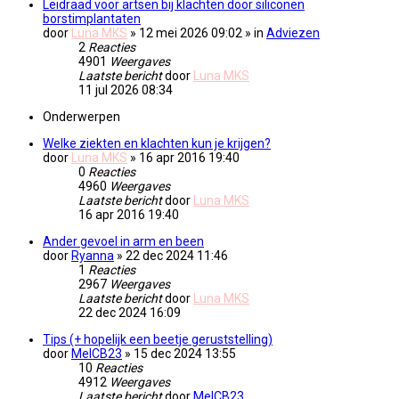
Leidraad voor artsen bij klachten door siliconen
borstimplantaten
door
Luna MKS
» 12 mei 2026 09:02
» in
Adviezen
2
Reacties
4901
Weergaves
Laatste bericht
door
Luna MKS
11 jul 2026 08:34
Onderwerpen
Welke ziekten en klachten kun je krijgen?
door
Luna MKS
» 16 apr 2016 19:40
0
Reacties
4960
Weergaves
Laatste bericht
door
Luna MKS
16 apr 2016 19:40
Ander gevoel in arm en been
door
Ryanna
» 22 dec 2024 11:46
1
Reacties
2967
Weergaves
Laatste bericht
door
Luna MKS
22 dec 2024 16:09
Tips (+ hopelijk een beetje geruststelling)
door
MelCB23
» 15 dec 2024 13:55
10
Reacties
4912
Weergaves
Laatste bericht
door
MelCB23