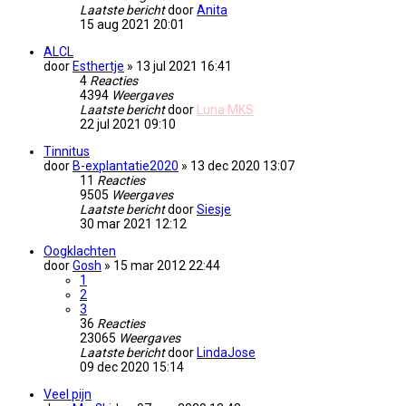
Laatste bericht
door
Anita
15 aug 2021 20:01
ALCL
door
Esthertje
» 13 jul 2021 16:41
4
Reacties
4394
Weergaves
Laatste bericht
door
Luna MKS
22 jul 2021 09:10
Tinnitus
door
B-explantatie2020
» 13 dec 2020 13:07
11
Reacties
9505
Weergaves
Laatste bericht
door
Siesje
30 mar 2021 12:12
Oogklachten
door
Gosh
» 15 mar 2012 22:44
1
2
3
36
Reacties
23065
Weergaves
Laatste bericht
door
LindaJose
09 dec 2020 15:14
Veel pijn