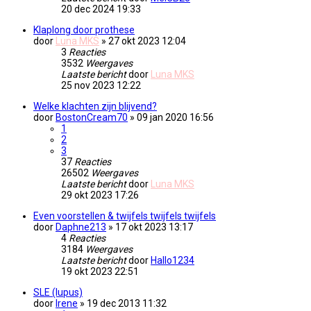
20 dec 2024 19:33
Klaplong door prothese
door
Luna MKS
» 27 okt 2023 12:04
3
Reacties
3532
Weergaves
Laatste bericht
door
Luna MKS
25 nov 2023 12:22
Welke klachten zijn blijvend?
door
BostonCream70
» 09 jan 2020 16:56
1
2
3
37
Reacties
26502
Weergaves
Laatste bericht
door
Luna MKS
29 okt 2023 17:26
Even voorstellen & twijfels twijfels twijfels
door
Daphne213
» 17 okt 2023 13:17
4
Reacties
3184
Weergaves
Laatste bericht
door
Hallo1234
19 okt 2023 22:51
SLE (lupus)
door
Irene
» 19 dec 2013 11:32