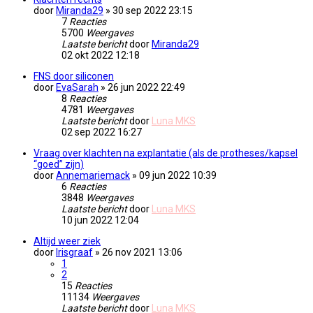
door
Miranda29
» 30 sep 2022 23:15
7
Reacties
5700
Weergaves
Laatste bericht
door
Miranda29
02 okt 2022 12:18
FNS door siliconen
door
EvaSarah
» 26 jun 2022 22:49
8
Reacties
4781
Weergaves
Laatste bericht
door
Luna MKS
02 sep 2022 16:27
Vraag over klachten na explantatie (als de protheses/kapsel
“goed” zijn)
door
Annemariemack
» 09 jun 2022 10:39
6
Reacties
3848
Weergaves
Laatste bericht
door
Luna MKS
10 jun 2022 12:04
Altijd weer ziek
door
Irisgraaf
» 26 nov 2021 13:06
1
2
15
Reacties
11134
Weergaves
Laatste bericht
door
Luna MKS