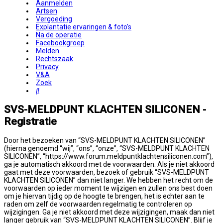
Aanmelden
Artsen
Vergoeding
Explantatie ervaringen & foto's
Na de operatie
Facebookgroep
Melden
Rechtszaak
Privacy
V&A
Zoek
Zoek
SVS-MELDPUNT KLACHTEN SILICONEN -
Registratie
Door het bezoeken van “SVS-MELDPUNT KLACHTEN SILICONEN”
(hierna genoemd “wij”, “ons”, “onze”, “SVS-MELDPUNT KLACHTEN
SILICONEN”, “https://www.forum.meldpuntklachtensiliconen.com”),
ga je automatisch akkoord met de voorwaarden. Als je niet akkoord
gaat met deze voorwaarden, bezoek of gebruik “SVS-MELDPUNT
KLACHTEN SILICONEN” dan niet langer. We hebben het recht om de
voorwaarden op ieder moment te wijzigen en zullen ons best doen
om je hiervan tijdig op de hoogte te brengen, het is echter aan te
raden om zelf de voorwaarden regelmatig te controleren op
wijzigingen. Ga je niet akkoord met deze wijzigingen, maak dan niet
langer gebruik van “SVS-MELDPUNT KLACHTEN SILICONEN”. Blijf je