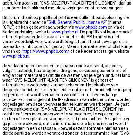
gebruik maken van “SVS-MELDPUNT KLACHTEN SILICONEN”, dan ga
je automatisch akkoord met de wijzigingen en of toevoegingen.
Dit forum draait op phpBB. phpBB is een bulletinboardoplossing die
is uitgebracht onder de “
GNU General Public License v2
” (hierna
“GPL”) en kan gedownload worden via
www.phpbb.com
en via de
Nederlandstalige website
www.phpbb.nl
. De phpBB-software maakt
internetgebaseerde discussies mogelijk. phpBB Limited is niet
verantwoordelijk voor wat wordt toegestaan of juist geweigerd als
toelaatbare inhoud en/of gedrag. Meer informatie over phpBB kun je
vinden op
https://www.phpbb.com/
of de Nederlandstalige website
www.phpbb.nl
.
Je verklaart geen berichten te plaatsen die kwetsend, obsceen,
vulgair, lasterlijk, haatdragend, dreigend, seksueel georiënteerd of
enig ander materiaal bevat die de wetten van je eigen land, het land
waar “SVS-MELDPUNT KLACHTEN SILICONEN” is gehost of
internationale wetgeving kunnen schenden. Het plaatsen van
dergelijke berichten kan ertoe leiden dat je met onmiddellijke ingang
en permanent wordt verbannen van dit forum. Tevens kan je
provider worden ingelicht. De IP-adressen van alle berichten worden
opgeslagen om deze voorwaarden te kunnen waarborgen. Je gaat
er mee akkoord dat “SVS-MELDPUNT KLACHTEN SILICONEN” het
recht heeft om ieder onderwerp te verwijderen, te wijzigen, te
sluiten of te verplaatsen wanneer zij dit nodig achten. Als gebruiker
ga je ermee akkoord, dat de informatie die je bij ons invoert wordt
opgeslagen in een database. Hoewel deze informatie niet aan een
derde partij zal worden verstrekt zónder je toestemming, kan “SVS-