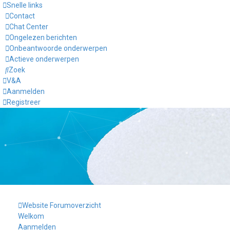
Snelle links
Contact
Chat Center
Ongelezen berichten
Onbeantwoorde onderwerpen
Actieve onderwerpen
Zoek
V&A
Aanmelden
Registreer
Website
Forumoverzicht
Welkom
Aanmelden