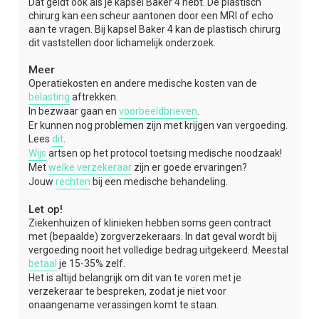
Dat geldt ook als je kapsel Baker 4 hebt. De plastisch
chirurg kan een scheur aantonen door een MRI of echo
aan te vragen. Bij kapsel Baker 4 kan de plastisch chirurg
dit vaststellen door lichamelijk onderzoek.
Meer
Operatiekosten en andere medische kosten van de
belasting
aftrekken.
In bezwaar gaan en
voorbeeldbrieven
.
Er kunnen nog problemen zijn met krijgen van vergoeding.
Lees
dit
.
Wijs
artsen op het protocol toetsing medische noodzaak!
Met
welke verzekeraar
zijn er goede ervaringen?
Jouw
rechten
bij een medische behandeling.
Let op!
Ziekenhuizen of klinieken hebben soms geen contract
met (bepaalde) zorgverzekeraars. In dat geval wordt bij
vergoeding nooit het volledige bedrag uitgekeerd. Meestal
betaal
je 15-35% zelf.
Het is altijd belangrijk om dit van te voren met je
verzekeraar te bespreken, zodat je niet voor
onaangename verassingen komt te staan.