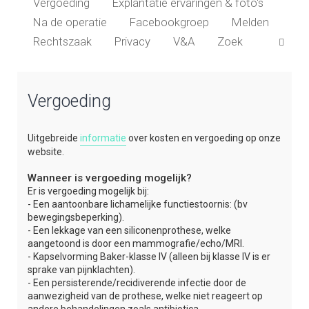
Vergoeding
Explantatie ervaringen & foto's
Na de operatie
Facebookgroep
Melden
Z
Rechtszaak
Privacy
V&A
Zoek
o
e
Vergoeding
k
Uitgebreide
informatie
over kosten en vergoeding op onze
website.
Wanneer is vergoeding mogelijk?
Er is vergoeding mogelijk bij:
- Een aantoonbare lichamelijke functiestoornis: (bv
bewegingsbeperking).
- Een lekkage van een siliconenprothese, welke
aangetoond is door een mammografie/echo/MRI.
- Kapselvorming Baker-klasse IV (alleen bij klasse IV is er
sprake van pijnklachten).
- Een persisterende/recidiverende infectie door de
aanwezigheid van de prothese, welke niet reageert op
andere behandelingen zoals antibiotica.