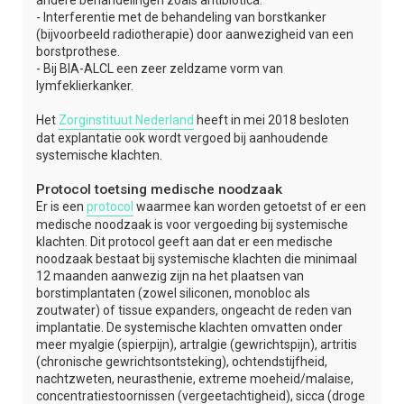
- Interferentie met de behandeling van borstkanker
(bijvoorbeeld radiotherapie) door aanwezigheid van een
borstprothese.
- Bij BIA-ALCL een zeer zeldzame vorm van
lymfeklierkanker.
Het
Zorginstituut Nederland
heeft in mei 2018 besloten
dat explantatie ook wordt vergoed bij aanhoudende
systemische klachten.
Protocol toetsing medische noodzaak
Er is een
protocol
waarmee kan worden getoetst of er een
medische noodzaak is voor vergoeding bij systemische
klachten. Dit protocol geeft aan dat er een medische
noodzaak bestaat bij systemische klachten die minimaal
12 maanden aanwezig zijn na het plaatsen van
borstimplantaten (zowel siliconen, monobloc als
zoutwater) of tissue expanders, ongeacht de reden van
implantatie. De systemische klachten omvatten onder
meer myalgie (spierpijn), artralgie (gewrichtspijn), artritis
(chronische gewrichtsontsteking), ochtendstijfheid,
nachtzweten, neurasthenie, extreme moeheid/malaise,
concentratiestoornissen (vergeetachtigheid), sicca (droge