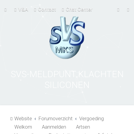
V&A
Contact
Chat Center
SVS-MELDPUNT KLACHTEN
SILICONEN
Website
Forumoverzicht
Vergoeding
Welkom
Aanmelden
Artsen