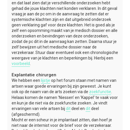
en dat laat zien dat je verschillende onderzoeken hebt
gehad die jouw klachten niet konden verklaren. In dit geval
vraag je aan de pc om in de aanvraag te zetten dat er
systemische klachten zijn en dat uitgebreid onderzoek
geen verklaring gaf voor deze klachten. Het is goed als je
zelf een opsomming maakt van je medisch dossier en alle
onderzoeken en bevindingen van deze onderzoeken,
zodat de pc dit in de aanvraag kan zetten. Daarna stuur je
zelf bewijzen uit het medische dossier naar de
verzekeraar. Stuur daar eventueel ook een chronologische
weergave van je klachten en beperkingen bij. Hierbij een
voorbeeld
.
Explantatie chirurgen
We hebben een
lijstje
op het forum staan met namen van
artsen waar goede ervaringen bij zijn geweest. Je kunt
ook op de naam van de arts zoeken via de
zoekfunctie
.
Helaas komen de namen 'Niessen' en 'Kappel' te vaak voor
en kun je die niet via de zoekfunctie zoeken. Je vindt
ervaringen van vele artsen bij
dit
deel en
dit
deel
(afgeschermd).
Mocht er een scheur in je implantaat zitten, dan hoef je
niet naar de internist voor de brief voor de verzekeraar.