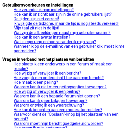
Gebruikersvoorkeuren en instellingen
Hoe verander ik mijn instellingen?
Hoe kan ik onzichtbaar zijn in de online gebruikers lijst?
De tijden zijn niet correct!
Ik wijzigde de tijdzone, maar de tijd is nog steeds verkeerd!
Mijn taal zit niet in de lijst!
Wat zijn de afbeeldingen naast mijn gebruikersnaam?
Hoe kan ik een avatar instellen?
Wat is mijn rang en hoe verander ik mijn rang?
Wanneer ik op de e-maillink van een gebruiker klik, moet ik me
aanmelden?
Vragen in verband met het plaatsen van berichten
Hoe plaats ik een onderwerp in een forum of maak een
reactie?
Hoe wijzig of verwijder ik een bericht?
Hoe voeg ik een onderschrift toe aan mijn bericht?
Hoe maak ik een peiling?
Waarom kan ik niet meer peilingsopties toevoegen?
Hoe wijzig of verwijder ik een peiling?
Waarom kan ik een bepaald forum niet openen?
Waarom kan ik geen bijlagen toevoegen?
Waarom ontving ik een waarschuwing?
Hoe kan ik berichten aan een moderator melden?
Waarvoor dient de "Opslaan"-knop bij het plaatsen van een
bericht?
Waarom moet mijn bericht goedgekeurd worden?