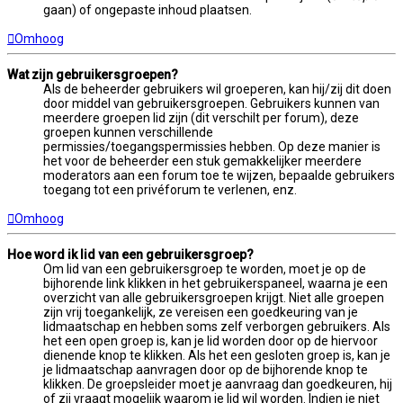
gaan) of ongepaste inhoud plaatsen.
Omhoog
Wat zijn gebruikersgroepen?
Als de beheerder gebruikers wil groeperen, kan hij/zij dit doen
door middel van gebruikersgroepen. Gebruikers kunnen van
meerdere groepen lid zijn (dit verschilt per forum), deze
groepen kunnen verschillende
permissies/toegangspermissies hebben. Op deze manier is
het voor de beheerder een stuk gemakkelijker meerdere
moderators aan een forum toe te wijzen, bepaalde gebruikers
toegang tot een privéforum te verlenen, enz.
Omhoog
Hoe word ik lid van een gebruikersgroep?
Om lid van een gebruikersgroep te worden, moet je op de
bijhorende link klikken in het gebruikerspaneel, waarna je een
overzicht van alle gebruikersgroepen krijgt. Niet alle groepen
zijn vrij toegankelijk, ze vereisen een goedkeuring van je
lidmaatschap en hebben soms zelf verborgen gebruikers. Als
het een open groep is, kan je lid worden door op de hiervoor
dienende knop te klikken. Als het een gesloten groep is, kan je
je lidmaatschap aanvragen door op de bijhorende knop te
klikken. De groepsleider moet je aanvraag dan goedkeuren, hij
of zij vraagt mogelijk waarom je lid wil worden. Indien je niet