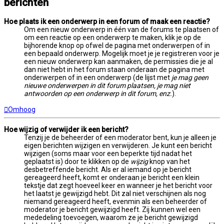
berichten
Hoe plaats ik een onderwerp in een forum of maak een reactie?
Om een nieuw onderwerp in één van de forums te plaatsen of
om een reactie op een onderwerp te maken, klik je op de
bijhorende knop op ofwel de pagina met onderwerpen of in
een bepaald onderwerp. Mogelijk moet je je registreren voor je
een nieuw onderwerp kan aanmaken, de permissies die je al
dan niet hebt in het forum staan onderaan de pagina met
onderwerpen of in een onderwerp (de lijst met
je mag geen
nieuwe onderwerpen in dit forum plaatsen, je mag niet
antwoorden op een onderwerp in dit forum, enz.
).
Omhoog
Hoe wijzig of verwijder ik een bericht?
Tenzij je de beheerder of een moderator bent, kun je alleen je
eigen berichten wijzigen en verwijderen. Je kunt een bericht
wijzigen (soms maar voor een beperkte tijd nadat het
geplaatst is) door te klikken op de
wijzig
knop van het
desbetreffende bericht. Als er al iemand op je bericht
gereageerd heeft, komt er onderaan je bericht een klein
tekstje dat zegt hoeveel keer en wanneer je het bericht voor
het laatst je gewijzigd hebt. Dit zal niet verschijnen als nog
niemand gereageerd heeft, evenmin als een beheerder of
moderator je bericht gewijzigd heeft. Zij kunnen wel een
mededeling toevoegen, waarom ze je bericht gewijzigd