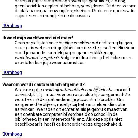
normaal dat forums om de zoveel tijd gebruikers, die nog
geen berichten geplaatst hebben, verwijderen. Dit doen ze om
de database qua omvang te verkleinen. Probeer je opnieuw te
registreren en meng je in de discussies.
Omhoog
Ik weet mijn wachtwoord niet meer!
Geen paniek! Je kan je huidige wachtwoord niet terug krijgen,
maar er is wel een mogelijkheid om deze te resetten. Hiervoor
moet je naar de aanmeldpagina gaan en klikken op
wachtwoord vergeten?
. Volg de instructies op het scherm en
even later kan je je weer aanmelden.
Omhoog
Waarom word ik automatisch afgemeld?
Als je de optie
meld mij automatisch aan bij ieder bezoek
niet
aanvinkt, blijf je maar voor een bepaalde tijd aangemeld. Zo
wordt vermeden dat anderen je account misbruiken. Om
aangemeld te blijven, moet je bij het aanmelden die optie
aanvinken. We raden dit echter af als je gebruik maakt van
een openbare computer, bijvoorbeeld op school, in de
bibliotheek, in een internetcafé, enz. Als deze optie niet
beschikbaar is, heeft de beheerder deze uitgeschakeld.
Omhoog