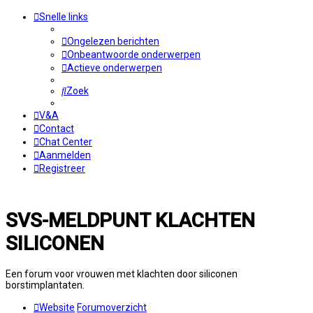
Snelle links
Ongelezen berichten
Onbeantwoorde onderwerpen
Actieve onderwerpen
Zoek
V&A
Contact
Chat Center
Aanmelden
Registreer
SVS-MELDPUNT KLACHTEN
SILICONEN
Een forum voor vrouwen met klachten door siliconen
borstimplantaten.
Website
Forumoverzicht