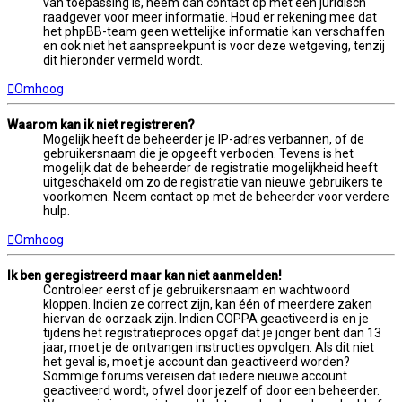
van toepassing is, neem dan contact op met een juridisch
raadgever voor meer informatie. Houd er rekening mee dat
het phpBB-team geen wettelijke informatie kan verschaffen
en ook niet het aanspreekpunt is voor deze wetgeving, tenzij
dit hieronder vermeld wordt.
Omhoog
Waarom kan ik niet registreren?
Mogelijk heeft de beheerder je IP-adres verbannen, of de
gebruikersnaam die je opgeeft verboden. Tevens is het
mogelijk dat de beheerder de registratie mogelijkheid heeft
uitgeschakeld om zo de registratie van nieuwe gebruikers te
voorkomen. Neem contact op met de beheerder voor verdere
hulp.
Omhoog
Ik ben geregistreerd maar kan niet aanmelden!
Controleer eerst of je gebruikersnaam en wachtwoord
kloppen. Indien ze correct zijn, kan één of meerdere zaken
hiervan de oorzaak zijn. Indien COPPA geactiveerd is en je
tijdens het registratieproces opgaf dat je jonger bent dan 13
jaar, moet je de ontvangen instructies opvolgen. Als dit niet
het geval is, moet je account dan geactiveerd worden?
Sommige forums vereisen dat iedere nieuwe account
geactiveerd wordt, ofwel door jezelf of door een beheerder.