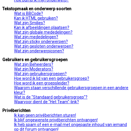
Hoe bump ik mijn onderwerp?
Tekstopmaak en onderwerp soorten
Wat is BBCode?
Kan ik HTML gebruiken?
Wat zijn Smilies?
Kan ik afbeeldingen plaatsen?
Wat zijn globale mededelingen?
Wat zijn mededelingen?
Wat zijn sticky onderwerpen?
Wat zijn gesloten onderwerpen?
Wat zijn onderwerpiconen?
Gebruikers en gebruikersgroepen
Wat zijn Beheerders?
Wat zijn Moderators?
Wat zijn gebruikersgroepen?
Hoe word ik lid van een gebruikersgroep?
Hoe word ik een groepsleider?
Waarom staan verschillende gebruikersgroepen in een andere
kleur?
Wat is de "Standaard gebruikersgroep"?
Waarvoor dient de "Het Team"-link?
Privéberichten
Ik kan geen privéberichten sturen!
Ik blijf ongewenste privéberichten ontvangen!
Ik heb spam of een e-mail met ongepaste inhoud van iemand
op dit forum ontvangen!