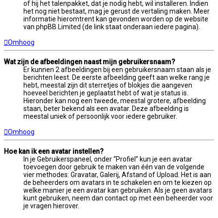
of hij het talenpakket, dat je nodig hebt, wil installeren. Indien
het nog niet bestaat, mag je gerust de vertaling maken. Meer
informatie hieromtrent kan gevonden worden op de website
van phpBB Limited (de link staat onderaan iedere pagina).
Omhoog
Wat zijn de afbeeldingen naast mijn gebruikersnaam?
Er kunnen 2 afbeeldingen bij een gebruikersnaam staan als je
berichten leest. De eerste afbeelding geeft aan welke rang je
hebt, meestal zijn dit sterretjes of blokjes die aangeven
hoeveel berichten je geplaatst hebt of wat je status is.
Hieronder kan nog een tweede, meestal grotere, afbeelding
staan, beter bekend als een avatar. Deze afbeelding is
meestal uniek of persoonlijk voor iedere gebruiker.
Omhoog
Hoe kan ik een avatar instellen?
In je Gebruikerspaneel, onder “Profiel” kun je een avatar
toevoegen door gebruik te maken van één van de volgende
vier methodes: Gravatar, Galerij, Afstand of Upload. Het is aan
de beheerders om avatars in te schakelen en om te kiezen op
welke manier je een avatar kan gebruiken. Als je geen avatars
kunt gebruiken, neem dan contact op met een beheerder voor
je vragen hierover.