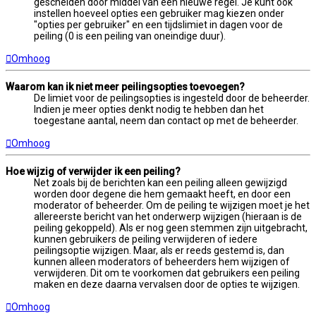
gescheiden door middel van een nieuwe regel. Je kunt ook
instellen hoeveel opties een gebruiker mag kiezen onder
"opties per gebruiker" en een tijdslimiet in dagen voor de
peiling (0 is een peiling van oneindige duur).
Omhoog
Waarom kan ik niet meer peilingsopties toevoegen?
De limiet voor de peilingsopties is ingesteld door de beheerder.
Indien je meer opties denkt nodig te hebben dan het
toegestane aantal, neem dan contact op met de beheerder.
Omhoog
Hoe wijzig of verwijder ik een peiling?
Net zoals bij de berichten kan een peiling alleen gewijzigd
worden door degene die hem gemaakt heeft, en door een
moderator of beheerder. Om de peiling te wijzigen moet je het
allereerste bericht van het onderwerp wijzigen (hieraan is de
peiling gekoppeld). Als er nog geen stemmen zijn uitgebracht,
kunnen gebruikers de peiling verwijderen of iedere
peilingsoptie wijzigen. Maar, als er reeds gestemd is, dan
kunnen alleen moderators of beheerders hem wijzigen of
verwijderen. Dit om te voorkomen dat gebruikers een peiling
maken en deze daarna vervalsen door de opties te wijzigen.
Omhoog