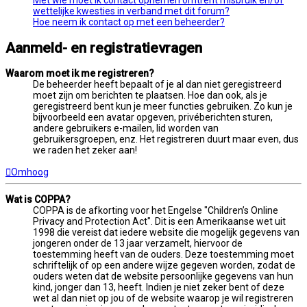
Met wie moet ik contact opnemen omtrent misbruik en/of
wettelijke kwesties in verband met dit forum?
Hoe neem ik contact op met een beheerder?
Aanmeld- en registratievragen
Waarom moet ik me registreren?
De beheerder heeft bepaalt of je al dan niet geregistreerd
moet zijn om berichten te plaatsen. Hoe dan ook, als je
geregistreerd bent kun je meer functies gebruiken. Zo kun je
bijvoorbeeld een avatar opgeven, privéberichten sturen,
andere gebruikers e-mailen, lid worden van
gebruikersgroepen, enz. Het registreren duurt maar even, dus
we raden het zeker aan!
Omhoog
Wat is COPPA?
COPPA is de afkorting voor het Engelse "Children’s Online
Privacy and Protection Act". Dit is een Amerikaanse wet uit
1998 die vereist dat iedere website die mogelijk gegevens van
jongeren onder de 13 jaar verzamelt, hiervoor de
toestemming heeft van de ouders. Deze toestemming moet
schriftelijk of op een andere wijze gegeven worden, zodat de
ouders weten dat de website persoonlijke gegevens van hun
kind, jonger dan 13, heeft. Indien je niet zeker bent of deze
wet al dan niet op jou of de website waarop je wil registreren