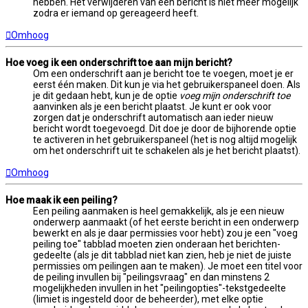
hebben. Het verwijderen van een bericht is niet meer mogelijk
zodra er iemand op gereageerd heeft.
Omhoog
Hoe voeg ik een onderschrift toe aan mijn bericht?
Om een onderschrift aan je bericht toe te voegen, moet je er
eerst één maken. Dit kun je via het gebruikerspaneel doen. Als
je dit gedaan hebt, kun je de optie
voeg mijn onderschrift toe
aanvinken als je een bericht plaatst. Je kunt er ook voor
zorgen dat je onderschrift automatisch aan ieder nieuw
bericht wordt toegevoegd. Dit doe je door de bijhorende optie
te activeren in het gebruikerspaneel (het is nog altijd mogelijk
om het onderschrift uit te schakelen als je het bericht plaatst).
Omhoog
Hoe maak ik een peiling?
Een peiling aanmaken is heel gemakkelijk, als je een nieuw
onderwerp aanmaakt (of het eerste bericht in een onderwerp
bewerkt en als je daar permissies voor hebt) zou je een "voeg
peiling toe" tabblad moeten zien onderaan het berichten-
gedeelte (als je dit tabblad niet kan zien, heb je niet de juiste
permissies om peilingen aan te maken). Je moet een titel voor
de peiling invullen bij "peilingsvraag" en dan minstens 2
mogelijkheden invullen in het "peilingopties"-tekstgedeelte
(limiet is ingesteld door de beheerder), met elke optie