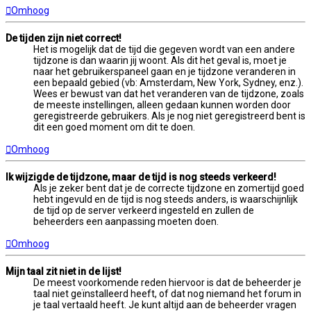
Omhoog
De tijden zijn niet correct!
Het is mogelijk dat de tijd die gegeven wordt van een andere
tijdzone is dan waarin jij woont. Als dit het geval is, moet je
naar het gebruikerspaneel gaan en je tijdzone veranderen in
een bepaald gebied (vb: Amsterdam, New York, Sydney, enz.).
Wees er bewust van dat het veranderen van de tijdzone, zoals
de meeste instellingen, alleen gedaan kunnen worden door
geregistreerde gebruikers. Als je nog niet geregistreerd bent is
dit een goed moment om dit te doen.
Omhoog
Ik wijzigde de tijdzone, maar de tijd is nog steeds verkeerd!
Als je zeker bent dat je de correcte tijdzone en zomertijd goed
hebt ingevuld en de tijd is nog steeds anders, is waarschijnlijk
de tijd op de server verkeerd ingesteld en zullen de
beheerders een aanpassing moeten doen.
Omhoog
Mijn taal zit niet in de lijst!
De meest voorkomende reden hiervoor is dat de beheerder je
taal niet geïnstalleerd heeft, of dat nog niemand het forum in
je taal vertaald heeft. Je kunt altijd aan de beheerder vragen