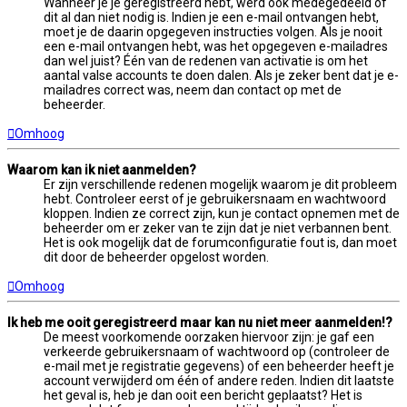
Wanneer je je geregistreerd hebt, werd ook medegedeeld of
dit al dan niet nodig is. Indien je een e-mail ontvangen hebt,
moet je de daarin opgegeven instructies volgen. Als je nooit
een e-mail ontvangen hebt, was het opgegeven e-mailadres
dan wel juist? Één van de redenen van activatie is om het
aantal valse accounts te doen dalen. Als je zeker bent dat je e-
mailadres correct was, neem dan contact op met de
beheerder.
Omhoog
Waarom kan ik niet aanmelden?
Er zijn verschillende redenen mogelijk waarom je dit probleem
hebt. Controleer eerst of je gebruikersnaam en wachtwoord
kloppen. Indien ze correct zijn, kun je contact opnemen met de
beheerder om er zeker van te zijn dat je niet verbannen bent.
Het is ook mogelijk dat de forumconfiguratie fout is, dan moet
dit door de beheerder opgelost worden.
Omhoog
Ik heb me ooit geregistreerd maar kan nu niet meer aanmelden!?
De meest voorkomende oorzaken hiervoor zijn: je gaf een
verkeerde gebruikersnaam of wachtwoord op (controleer de
e-mail met je registratie gegevens) of een beheerder heeft je
account verwijderd om één of andere reden. Indien dit laatste
het geval is, heb je dan ooit een bericht geplaatst? Het is